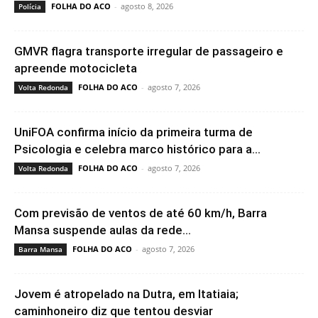
FOLHA DO ACO
-
agosto 8, 2026
Polícia
GMVR flagra transporte irregular de passageiro e
apreende motocicleta
FOLHA DO ACO
-
agosto 7, 2026
Volta Redonda
UniFOA confirma início da primeira turma de
Psicologia e celebra marco histórico para a...
FOLHA DO ACO
-
agosto 7, 2026
Volta Redonda
Com previsão de ventos de até 60 km/h, Barra
Mansa suspende aulas da rede...
FOLHA DO ACO
-
agosto 7, 2026
Barra Mansa
Jovem é atropelado na Dutra, em Itatiaia;
caminhoneiro diz que tentou desviar