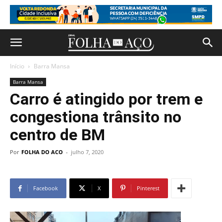
Início
Barra Mansa
Barra Mansa
Carro é atingido por trem e
congestiona trânsito no
centro de BM
Por
FOLHA DO ACO
-
julho 7, 2020
Facebook
X
Pinterest