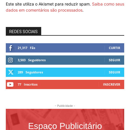
Este site utiliza o Akismet para reduzir spam.
Saiba como seus
dados em comentários são processados
.
REDES SOCIAIS
21,317
Fãs
CURTIR
3,503
Seguidores
SEGUIR
289
Seguidores
SEGUIR
77
Inscritos
INSCREVER
- Publicidade -