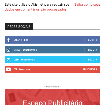
Este site utiliza o Akismet para reduzir spam.
Saiba como seus
dados em comentários são processados
.
REDES SOCIAIS
21,317
Fãs
CURTIR
3,503
Seguidores
SEGUIR
289
Seguidores
SEGUIR
77
Inscritos
INSCREVER
- Publicidade -