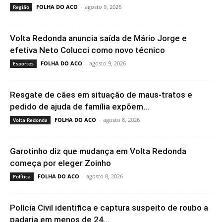
FOLHA DO ACO
-
agosto 9, 2026
Região
Volta Redonda anuncia saída de Mário Jorge e
efetiva Neto Colucci como novo técnico
FOLHA DO ACO
-
agosto 9, 2026
Esportes
Resgate de cães em situação de maus-tratos e
pedido de ajuda de família expõem...
FOLHA DO ACO
-
agosto 8, 2026
Volta Redonda
Garotinho diz que mudança em Volta Redonda
começa por eleger Zoinho
FOLHA DO ACO
-
agosto 8, 2026
Política
Polícia Civil identifica e captura suspeito de roubo a
padaria em menos de 24...