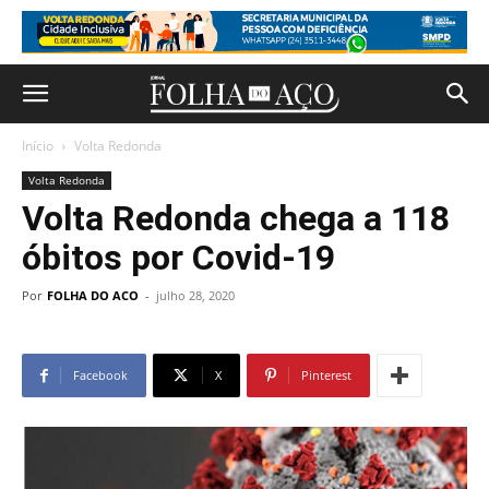
Início
Volta Redonda
Volta Redonda
Volta Redonda chega a 118
óbitos por Covid-19
Por
FOLHA DO ACO
-
julho 28, 2020
Facebook
X
Pinterest