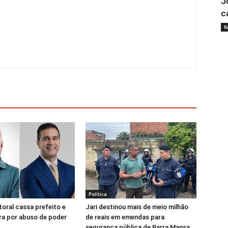
J
c
R
Política
toral cassa prefeito e
Jari destinou mais de meio milhão
ra por abuso de poder
de reais em emendas para
segurança pública de Barra Mansa