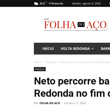
C
20.8
sábado, agosto 8, 2026
V Redonda
Jornal
Folha
do
Aço
INÍCIO
VOLTA REDONDA
BAR
Início
Política
Neto percorre bairros de Volta Red
Política
Neto percorre ba
Redonda no fim
Por
FOLHA DO ACO
-
outubro 11, 2020