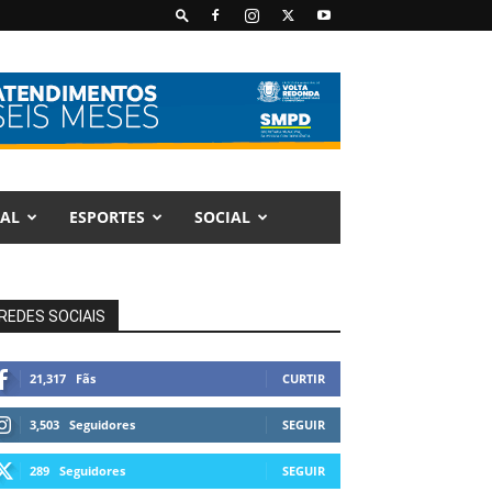
AL
ESPORTES
SOCIAL
REDES SOCIAIS
21,317
Fãs
CURTIR
3,503
Seguidores
SEGUIR
289
Seguidores
SEGUIR