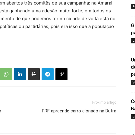
oram abertos três comitês de sua campanha: na Amaral
P
ha está ganhando uma adesão muito forte, em todos os
timento de que podemos ter no cidade de volta está no
G
olíticas ou partidárias, pois era isso que a população
p
V
U
d
pa
V
C
Próximo artigo
B
m
PRF apreende carro clonado na Dutra
B