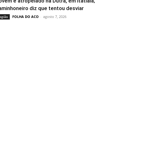
ovem é atropelado na Dutra, em Itatiaia;
aminhoneiro diz que tentou desviar
FOLHA DO ACO
-
agosto 7, 2026
egião