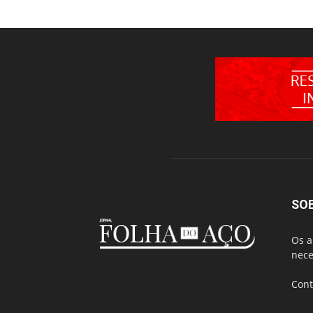
SO
Os a
nece
Cont