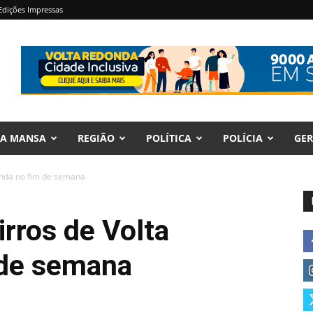
Edições Impressas
RA MANSA
REGIÃO
POLÍTICA
POLÍCIA
GER
onda no fim de semana
irros de Volta
 de semana