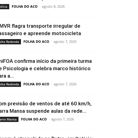
FOLHA DO ACO
-
agosto 8, 2026
olícia
MVR flagra transporte irregular de
assageiro e apreende motocicleta
FOLHA DO ACO
-
agosto 7, 2026
olta Redonda
niFOA confirma início da primeira turma
e Psicologia e celebra marco histórico
ra a...
FOLHA DO ACO
-
agosto 7, 2026
olta Redonda
om previsão de ventos de até 60 km/h,
arra Mansa suspende aulas da rede...
FOLHA DO ACO
-
agosto 7, 2026
arra Mansa