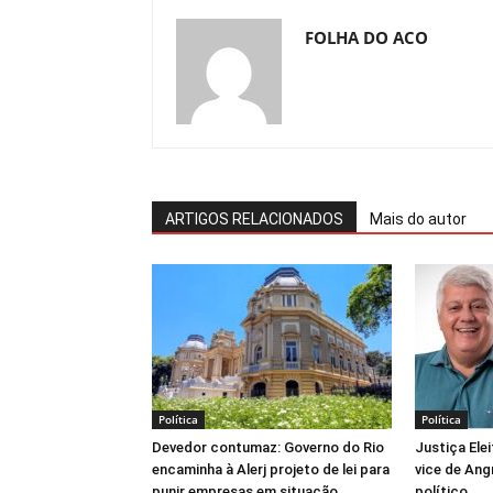
FOLHA DO ACO
ARTIGOS RELACIONADOS
Mais do autor
Política
Política
Devedor contumaz: Governo do Rio
Justiça Elei
encaminha à Alerj projeto de lei para
vice de Ang
punir empresas em situação
político