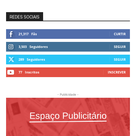
REDES SOCIAIS
21,317
Fãs
CURTIR
3,503
Seguidores
SEGUIR
289
Seguidores
SEGUIR
77
Inscritos
INSCREVER
- Publicidade -