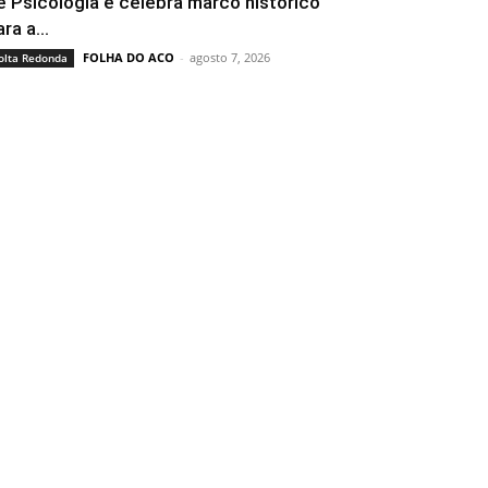
e Psicologia e celebra marco histórico
ra a...
FOLHA DO ACO
-
agosto 7, 2026
olta Redonda