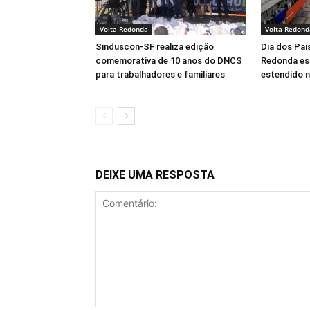
Volta Redonda
Volta Redond
Sinduscon-SF realiza edição
Dia dos Pai
comemorativa de 10 anos do DNCS
Redonda es
para trabalhadores e familiares
estendido 
DEIXE UMA RESPOSTA