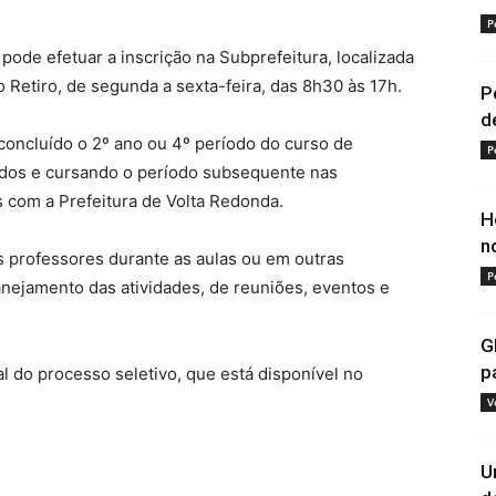
P
 pode efetuar a inscrição na Subprefeitura, localizada
o Retiro, de segunda a sexta-feira, das 8h30 às 17h.
P
d
concluído o 2º ano ou 4º período do curso de
P
ados e cursando o período subsequente nas
s com a Prefeitura de Volta Redonda.
H
n
aos professores durante as aulas ou em outras
P
lanejamento das atividades, de reuniões, eventos e
G
p
l do processo seletivo, que está disponível no
.
V
U