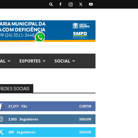
AL
ESPORTES
SOCIAL
REDES SOCIAIS
21,317
Fãs
CURTIR
3,503
Seguidores
SEGUIR
289
Seguidores
SEGUIR