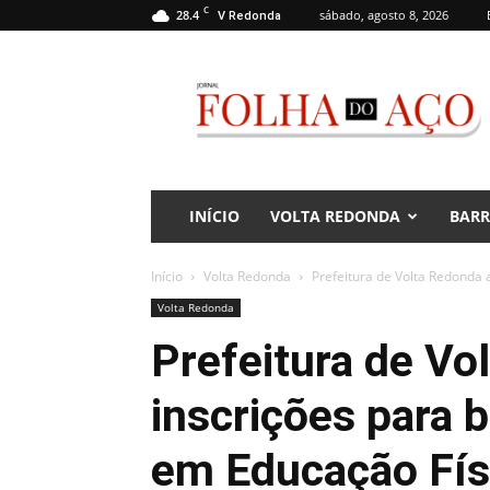
C
28.4
sábado, agosto 8, 2026
V Redonda
Jornal
Folha
do
Aço
INÍCIO
VOLTA REDONDA
BAR
Início
Volta Redonda
Prefeitura de Volta Redonda 
Volta Redonda
Prefeitura de Vo
inscrições para b
em Educação Fís