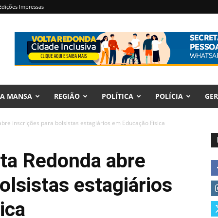
Edições Impressas
RA MANSA
REGIÃO
POLÍTICA
POLÍCIA
GER
abre inscrições para bolsistas estagiários em Educação Física
lta Redonda abre
olsistas estagiários
ica