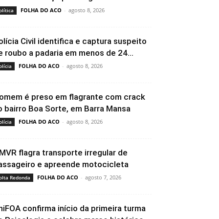
FOLHA DO ACO
-
agosto 8, 2026
olítica
olícia Civil identifica e captura suspeito
e roubo a padaria em menos de 24...
FOLHA DO ACO
-
agosto 8, 2026
olícia
omem é preso em flagrante com crack
o bairro Boa Sorte, em Barra Mansa
FOLHA DO ACO
-
agosto 8, 2026
olícia
MVR flagra transporte irregular de
assageiro e apreende motocicleta
FOLHA DO ACO
-
agosto 7, 2026
olta Redonda
niFOA confirma início da primeira turma