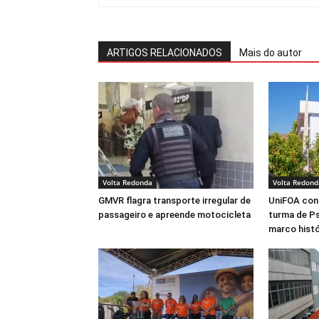
ARTIGOS RELACIONADOS
Mais do autor
Volta Redonda
Volta Redond
GMVR flagra transporte irregular de
UniFOA conf
passageiro e apreende motocicleta
turma de Ps
marco histó