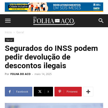
Início
Geral
Geral
Segurados do INSS podem
pedir devolução de
descontos ilegais
Por
FOLHA DO ACO
-
maio 14, 2025
Facebook
X
Pinterest