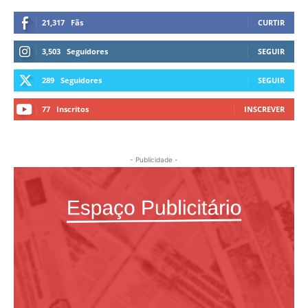
21,317
Fãs
CURTIR
3,503
Seguidores
SEGUIR
289
Seguidores
SEGUIR
77
Inscritos
INSCREVER
- Publicidade -