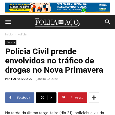
Início
Polícia
Polícia
Polícia Civil prende
envolvidos no tráfico de
drogas no Nova Primavera
Por
FOLHA DO ACO
-
janeiro 22, 2020
Facebook
X
Pinterest
Na tarde da última terça-feira (dia 21), policiais civis da