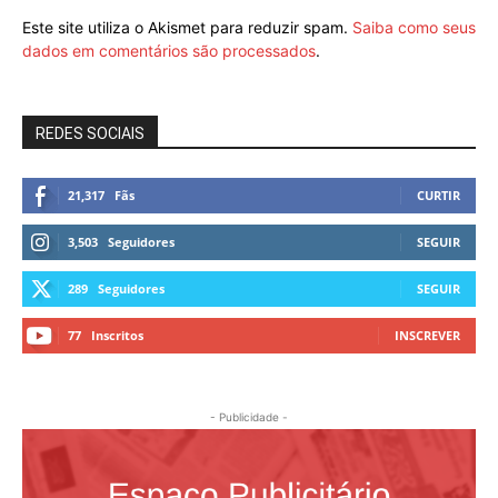
Este site utiliza o Akismet para reduzir spam.
Saiba como seus
dados em comentários são processados
.
REDES SOCIAIS
21,317
Fãs
CURTIR
3,503
Seguidores
SEGUIR
289
Seguidores
SEGUIR
77
Inscritos
INSCREVER
- Publicidade -