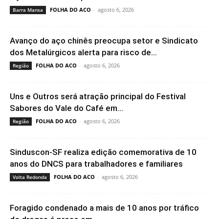
FOLHA DO ACO
-
agosto 6, 2026
Barra Mansa
Avanço do aço chinês preocupa setor e Sindicato
dos Metalúrgicos alerta para risco de...
FOLHA DO ACO
-
agosto 6, 2026
Região
Uns e Outros será atração principal do Festival
Sabores do Vale do Café em...
FOLHA DO ACO
-
agosto 6, 2026
Região
Sinduscon-SF realiza edição comemorativa de 10
anos do DNCS para trabalhadores e familiares
FOLHA DO ACO
-
agosto 6, 2026
Volta Redonda
Foragido condenado a mais de 10 anos por tráfico