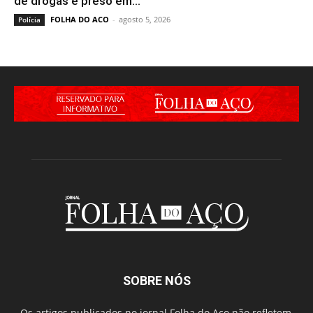
de drogas é preso em...
FOLHA DO ACO
-
agosto 5, 2026
Polícia
SOBRE NÓS
Os artigos publicados no jornal Folha do Aço não refletem,