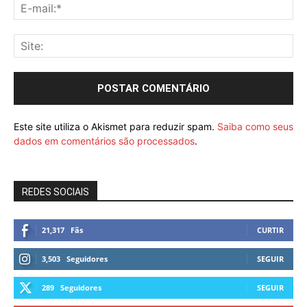
Este site utiliza o Akismet para reduzir spam.
Saiba como seus
dados em comentários são processados
.
REDES SOCIAIS
21,317
Fãs
CURTIR
3,503
Seguidores
SEGUIR
289
Seguidores
SEGUIR