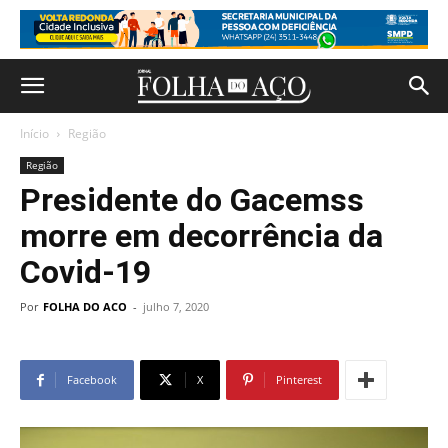
Início
Região
Região
Presidente do Gacemss
morre em decorrência da
Covid-19
Por
FOLHA DO ACO
-
julho 7, 2020
Facebook
X
Pinterest