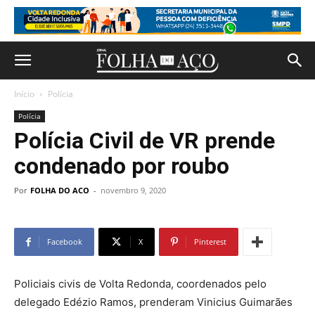
Início
Polícia
Polícia
Polícia Civil de VR prende
condenado por roubo
Por
FOLHA DO ACO
-
novembro 9, 2020
Facebook
X
Pinterest
Policiais civis de Volta Redonda, coordenados pelo
delegado Edézio Ramos, prenderam Vinicius Guimarães