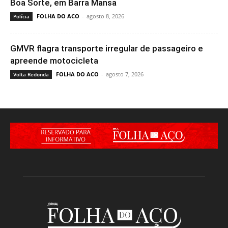
Boa Sorte, em Barra Mansa
FOLHA DO ACO
-
agosto 8, 2026
Polícia
GMVR flagra transporte irregular de passageiro e
apreende motocicleta
FOLHA DO ACO
-
agosto 7, 2026
Volta Redonda