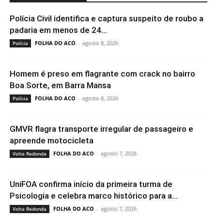
Polícia Civil identifica e captura suspeito de roubo a
padaria em menos de 24...
FOLHA DO ACO
-
agosto 8, 2026
Polícia
Homem é preso em flagrante com crack no bairro
Boa Sorte, em Barra Mansa
FOLHA DO ACO
-
agosto 8, 2026
Polícia
GMVR flagra transporte irregular de passageiro e
apreende motocicleta
FOLHA DO ACO
-
agosto 7, 2026
Volta Redonda
UniFOA confirma início da primeira turma de
Psicologia e celebra marco histórico para a...
FOLHA DO ACO
-
agosto 7, 2026
Volta Redonda