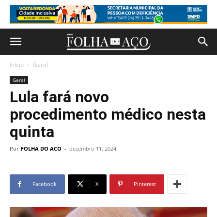
Início
Geral
Geral
Lula fará novo
procedimento médico nesta
quinta
Por
FOLHA DO ACO
-
dezembro 11, 2024
Facebook
X
Pinterest