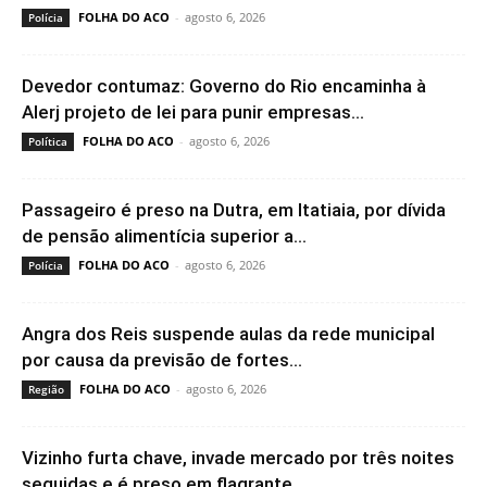
FOLHA DO ACO
-
agosto 6, 2026
Polícia
Devedor contumaz: Governo do Rio encaminha à
Alerj projeto de lei para punir empresas...
FOLHA DO ACO
-
agosto 6, 2026
Política
Passageiro é preso na Dutra, em Itatiaia, por dívida
de pensão alimentícia superior a...
FOLHA DO ACO
-
agosto 6, 2026
Polícia
Angra dos Reis suspende aulas da rede municipal
por causa da previsão de fortes...
FOLHA DO ACO
-
agosto 6, 2026
Região
Vizinho furta chave, invade mercado por três noites
seguidas e é preso em flagrante...