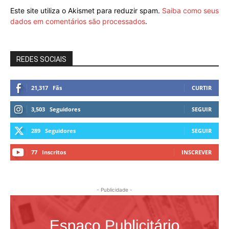
Este site utiliza o Akismet para reduzir spam.
Saiba como seus
dados em comentários são processados
.
REDES SOCIAIS
21,317
Fãs
CURTIR
3,503
Seguidores
SEGUIR
289
Seguidores
SEGUIR
77
Inscritos
INSCREVER
- Publicidade -