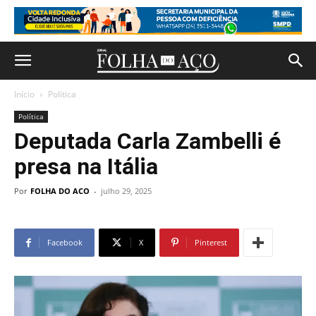
Início
Política
Política
Deputada Carla Zambelli é
presa na Itália
Por
FOLHA DO ACO
-
julho 29, 2025
Facebook
X
Pinterest