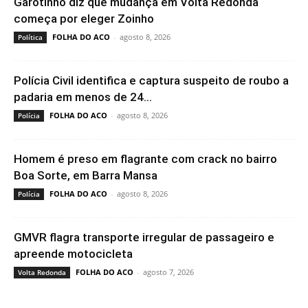
Garotinho diz que mudança em Volta Redonda
começa por eleger Zoinho
FOLHA DO ACO
-
agosto 8, 2026
Política
Polícia Civil identifica e captura suspeito de roubo a
padaria em menos de 24...
FOLHA DO ACO
-
agosto 8, 2026
Polícia
Homem é preso em flagrante com crack no bairro
Boa Sorte, em Barra Mansa
FOLHA DO ACO
-
agosto 8, 2026
Polícia
GMVR flagra transporte irregular de passageiro e
apreende motocicleta
FOLHA DO ACO
-
agosto 7, 2026
Volta Redonda