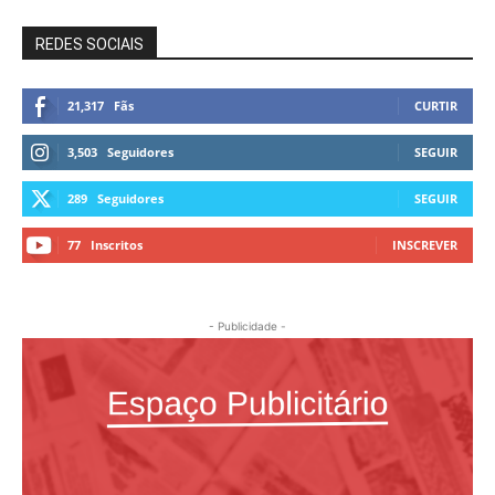
REDES SOCIAIS
21,317
Fãs
CURTIR
3,503
Seguidores
SEGUIR
289
Seguidores
SEGUIR
77
Inscritos
INSCREVER
- Publicidade -