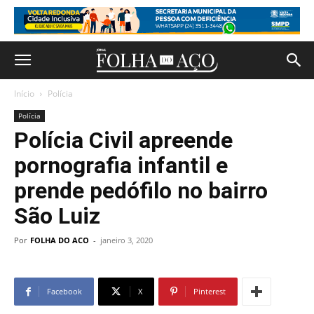
Início
Polícia
Polícia
Polícia Civil apreende
pornografia infantil e
prende pedófilo no bairro
São Luiz
Por
FOLHA DO ACO
-
janeiro 3, 2020
Facebook
X
Pinterest