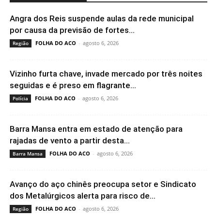
Angra dos Reis suspende aulas da rede municipal
por causa da previsão de fortes...
FOLHA DO ACO
-
agosto 6, 2026
Região
Vizinho furta chave, invade mercado por três noites
seguidas e é preso em flagrante...
FOLHA DO ACO
-
agosto 6, 2026
Polícia
Barra Mansa entra em estado de atenção para
rajadas de vento a partir desta...
FOLHA DO ACO
-
agosto 6, 2026
Barra Mansa
Avanço do aço chinês preocupa setor e Sindicato
dos Metalúrgicos alerta para risco de...
FOLHA DO ACO
-
agosto 6, 2026
Região