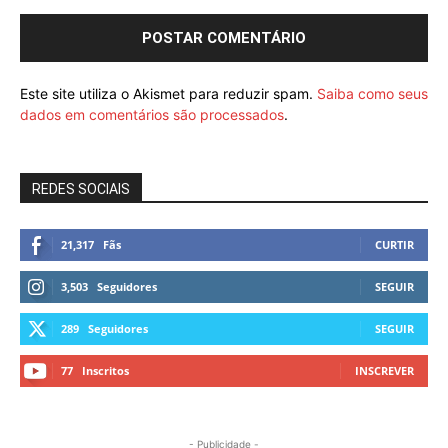
Este site utiliza o Akismet para reduzir spam.
Saiba como seus
dados em comentários são processados
.
REDES SOCIAIS
21,317
Fãs
CURTIR
3,503
Seguidores
SEGUIR
289
Seguidores
SEGUIR
77
Inscritos
INSCREVER
- Publicidade -