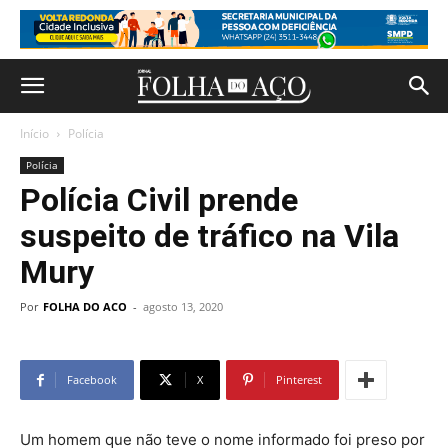
Início
Polícia
Polícia
Polícia Civil prende
suspeito de tráfico na Vila
Mury
Por
FOLHA DO ACO
-
agosto 13, 2020
Facebook
X
Pinterest
Um homem que não teve o nome informado foi preso por