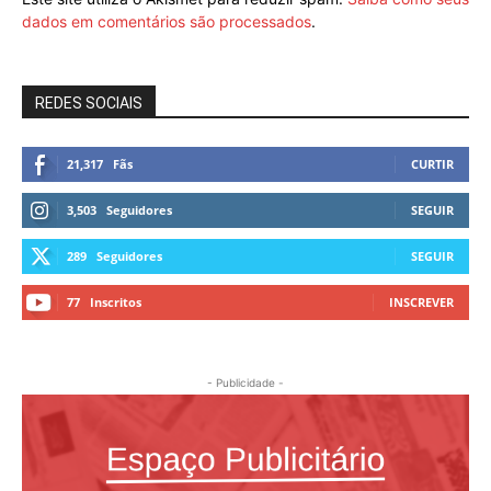
dados em comentários são processados
.
REDES SOCIAIS
21,317
Fãs
CURTIR
3,503
Seguidores
SEGUIR
289
Seguidores
SEGUIR
77
Inscritos
INSCREVER
- Publicidade -