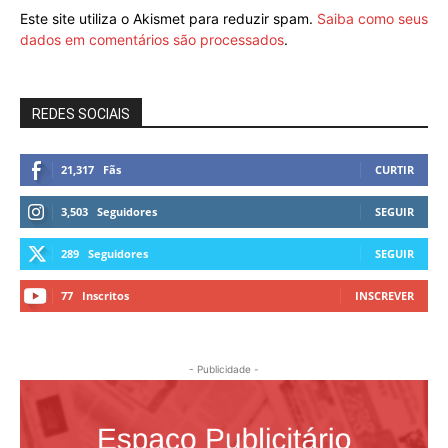
Este site utiliza o Akismet para reduzir spam.
Saiba como seus
dados em comentários são processados
.
REDES SOCIAIS
21,317
Fãs
CURTIR
3,503
Seguidores
SEGUIR
289
Seguidores
SEGUIR
77
Inscritos
INSCREVER
- Publicidade -