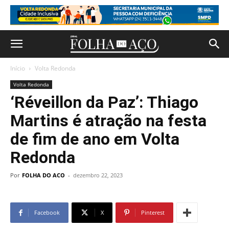
Início
Volta Redonda
Volta Redonda
‘Réveillon da Paz’: Thiago
Martins é atração na festa
de fim de ano em Volta
Redonda
Por
FOLHA DO ACO
-
dezembro 22, 2023
Facebook
X
Pinterest