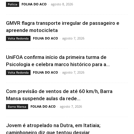
FOLHA DO ACO
-
agosto 8, 2026
Polícia
GMVR flagra transporte irregular de passageiro e
apreende motocicleta
FOLHA DO ACO
-
agosto 7, 2026
Volta Redonda
UniFOA confirma início da primeira turma de
Psicologia e celebra marco histórico para a...
FOLHA DO ACO
-
agosto 7, 2026
Volta Redonda
Com previsão de ventos de até 60 km/h, Barra
Mansa suspende aulas da rede...
FOLHA DO ACO
-
agosto 7, 2026
Barra Mansa
Jovem é atropelado na Dutra, em Itatiaia;
caminhoneiro diz que tentou desviar