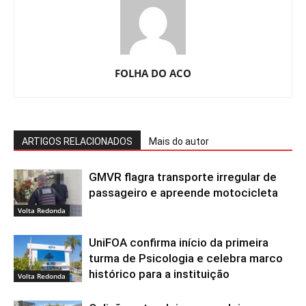
FOLHA DO ACO
ARTIGOS RELACIONADOS
Mais do autor
GMVR flagra transporte irregular de
passageiro e apreende motocicleta
Volta Redonda
UniFOA confirma início da primeira
turma de Psicologia e celebra marco
histórico para a instituição
Volta Redonda