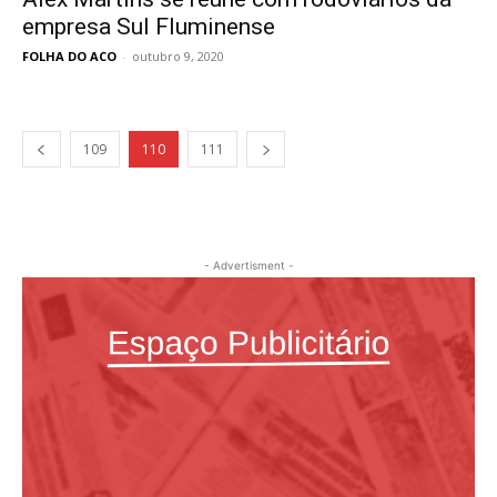
empresa Sul Fluminense
FOLHA DO ACO
-
outubro 9, 2020
109
110
111
- Advertisment -