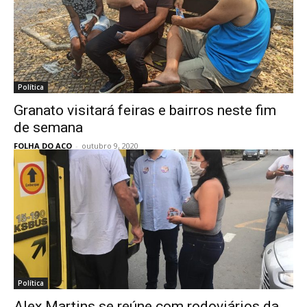
Política
Granato visitará feiras e bairros neste fim
de semana
FOLHA DO ACO
-
outubro 9, 2020
Política
Alex Martins se reúne com rodoviários da