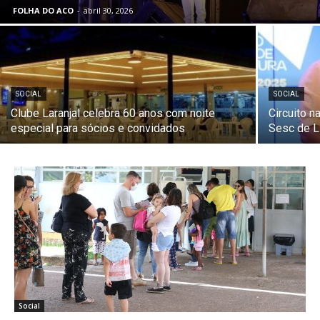
FOLHA DO ACO
-
abril 30, 2026
SOCIAL
SOCIAL
Clube Laranjal celebra 60 anos com noite
Circuito 
especial para sócios e convidados
Sesc de L
Social