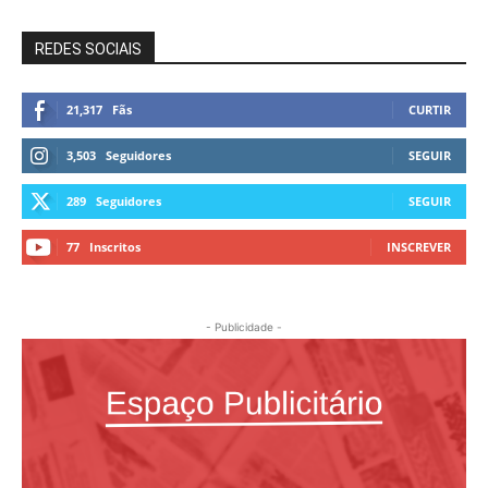
REDES SOCIAIS
21,317
Fãs
CURTIR
3,503
Seguidores
SEGUIR
289
Seguidores
SEGUIR
77
Inscritos
INSCREVER
- Publicidade -