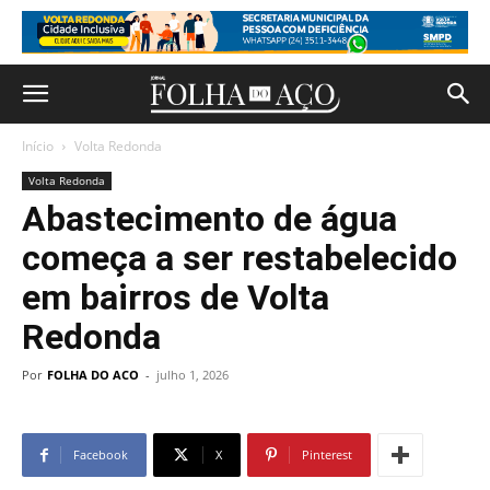
Início
Volta Redonda
Volta Redonda
Abastecimento de água
começa a ser restabelecido
em bairros de Volta
Redonda
Por
FOLHA DO ACO
-
julho 1, 2026
Facebook
X
Pinterest