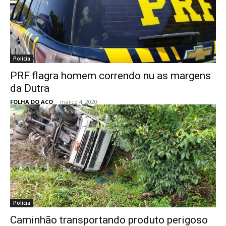
Polícia
PRF flagra homem correndo nu as margens
da Dutra
FOLHA DO ACO
-
março 4, 2020
Polícia
Caminhão transportando produto perigoso