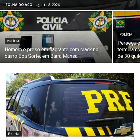
FOLHA DO ACO
-
agosto 8, 2026
POLÍCIA
POLÍCIA
Perseguiç
Homem é preso em flagrante com crack no
termina c
bairro Boa Sorte, em Barra Mansa
de 30 qui
Polícia