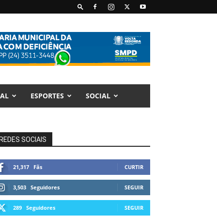
AL
ESPORTES
SOCIAL
REDES SOCIAIS
21,317
Fãs
CURTIR
3,503
Seguidores
SEGUIR
289
Seguidores
SEGUIR