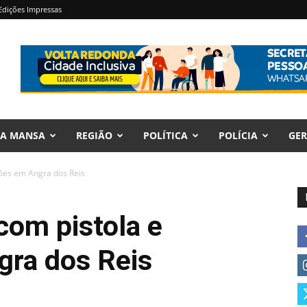
Edições Impressas
RA MANSA
REGIÃO
POLÍTICA
POLÍCIA
GER
ões em Angra dos Reis
om pistola e
ra dos Reis