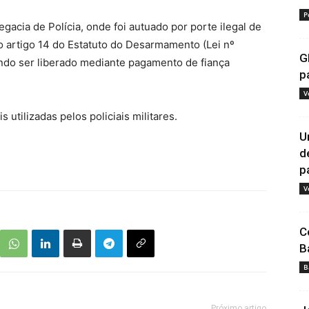
P
gacia de Polícia, onde foi autuado por porte ilegal de
o artigo 14 do Estatuto do Desarmamento (Lei nº
G
ndo ser liberado mediante pagamento de fiança
p
V
 utilizadas pelos policiais militares.
U
d
pa
V
C
B
B
Próximo artigo