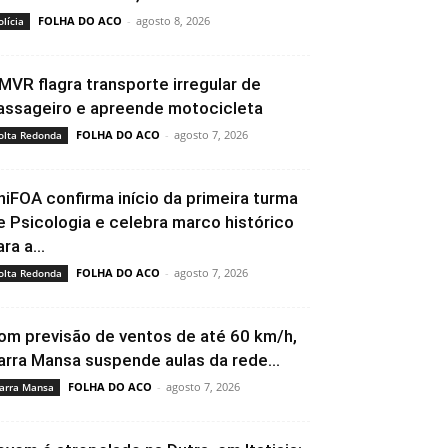
FOLHA DO ACO
-
agosto 8, 2026
olícia
MVR flagra transporte irregular de
assageiro e apreende motocicleta
FOLHA DO ACO
-
agosto 7, 2026
olta Redonda
niFOA confirma início da primeira turma
e Psicologia e celebra marco histórico
ra a...
FOLHA DO ACO
-
agosto 7, 2026
olta Redonda
om previsão de ventos de até 60 km/h,
arra Mansa suspende aulas da rede...
FOLHA DO ACO
-
agosto 7, 2026
arra Mansa