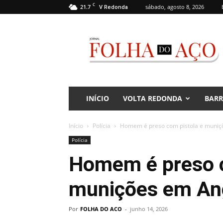
C
21.7
sábado, agosto 8, 2026
V Redonda
Jornal
Folha
do
Aço
INÍCIO
VOLTA REDONDA
BAR
Início
Polícia
Homem é preso com pistola e muniç
Polícia
Homem é preso c
munições em Ang
Por
FOLHA DO ACO
-
junho 14, 2026