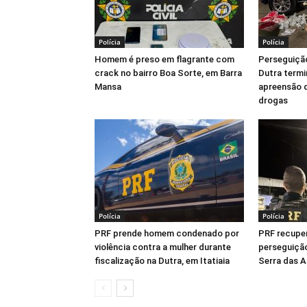
Polícia
Polícia
Homem é preso em flagrante com
Perseguição
crack no bairro Boa Sorte, em Barra
Dutra termi
Mansa
apreensão d
drogas
Polícia
Polícia
PRF prende homem condenado por
PRF recupe
violência contra a mulher durante
perseguição
fiscalização na Dutra, em Itatiaia
Serra das A