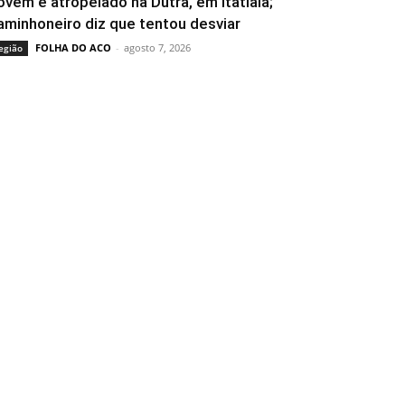
ovem é atropelado na Dutra, em Itatiaia;
aminhoneiro diz que tentou desviar
FOLHA DO ACO
-
agosto 7, 2026
egião