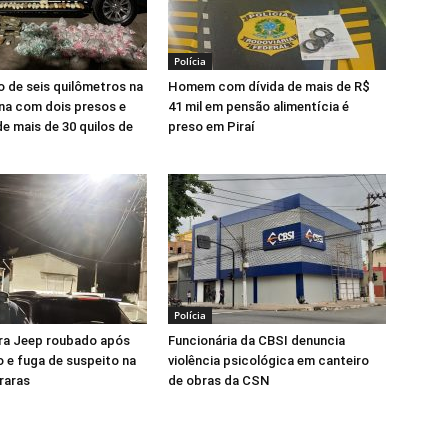
Polícia
 de seis quilômetros na
Homem com dívida de mais de R$
na com dois presos e
41 mil em pensão alimentícia é
e mais de 30 quilos de
preso em Piraí
Polícia
ra Jeep roubado após
Funcionária da CBSI denuncia
 e fuga de suspeito na
violência psicológica em canteiro
raras
de obras da CSN