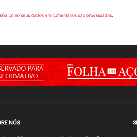
aiba como seus dados em comentários são processados
.
BRE NÓS
S