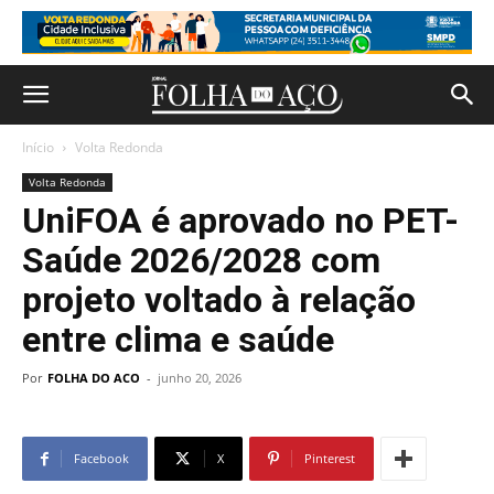
Início
Volta Redonda
Volta Redonda
UniFOA é aprovado no PET-
Saúde 2026/2028 com
projeto voltado à relação
entre clima e saúde
Por
FOLHA DO ACO
-
junho 20, 2026
Facebook
X
Pinterest