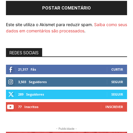
Este site utiliza o Akismet para reduzir spam.
Saiba como seus
dados em comentários são processados
.
REDES SOCIAIS
21,317
Fãs
CURTIR
3,503
Seguidores
SEGUIR
289
Seguidores
SEGUIR
77
Inscritos
INSCREVER
- Publicidade -