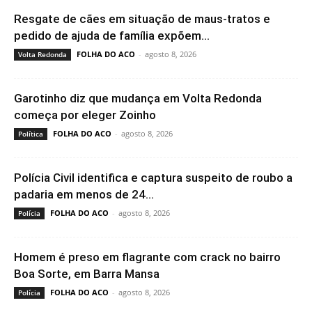
Resgate de cães em situação de maus-tratos e
pedido de ajuda de família expõem...
FOLHA DO ACO
-
agosto 8, 2026
Volta Redonda
Garotinho diz que mudança em Volta Redonda
começa por eleger Zoinho
FOLHA DO ACO
-
agosto 8, 2026
Política
Polícia Civil identifica e captura suspeito de roubo a
padaria em menos de 24...
FOLHA DO ACO
-
agosto 8, 2026
Polícia
Homem é preso em flagrante com crack no bairro
Boa Sorte, em Barra Mansa
FOLHA DO ACO
-
agosto 8, 2026
Polícia