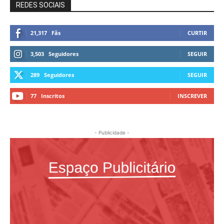
REDES SOCIAIS
21,317
Fãs
CURTIR
3,503
Seguidores
SEGUIR
289
Seguidores
SEGUIR
77
Inscritos
INSCREVER
- Publicidade -