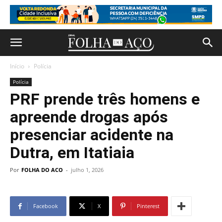
Início
Polícia
Polícia
PRF prende três homens e
apreende drogas após
presenciar acidente na
Dutra, em Itatiaia
Por
FOLHA DO ACO
-
julho 1, 2026
Facebook
X
Pinterest