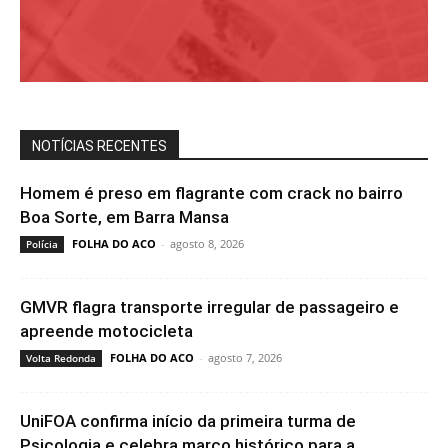
NOTÍCIAS RECENTES
Homem é preso em flagrante com crack no bairro
Boa Sorte, em Barra Mansa
FOLHA DO ACO
-
agosto 8, 2026
Polícia
GMVR flagra transporte irregular de passageiro e
apreende motocicleta
FOLHA DO ACO
-
agosto 7, 2026
Volta Redonda
UniFOA confirma início da primeira turma de
Psicologia e celebra marco histórico para a...