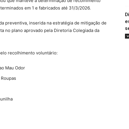
rmou que manteve a determinação de recolhimento
 terminados em 1 e fabricados até 31/3/2026.
D
e
 preventiva, inserida na estratégia de mitigação de
s
ta no plano aprovado pela Diretoria Colegiada da
V
pelo recolhimento voluntário:
 ao Mau Odor
s Roupas
unilha