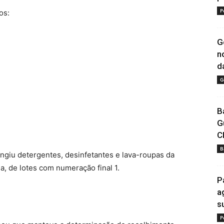
P
os:
G
n
da
G
B
G
C
B
ingiu detergentes, desinfetantes e lava-roupas da
, de lotes com numeração final 1.
P
a
s
P