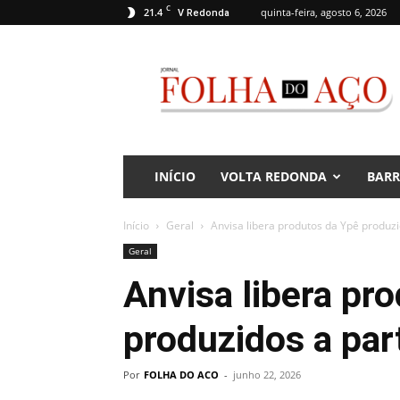
C
21.4
quinta-feira, agosto 6, 2026
V Redonda
Jornal
Folha
do
Aço
INÍCIO
VOLTA REDONDA
BAR
Início
Geral
Anvisa libera produtos da Ypê produzi
Geral
Anvisa libera pr
produzidos a par
Por
FOLHA DO ACO
-
junho 22, 2026