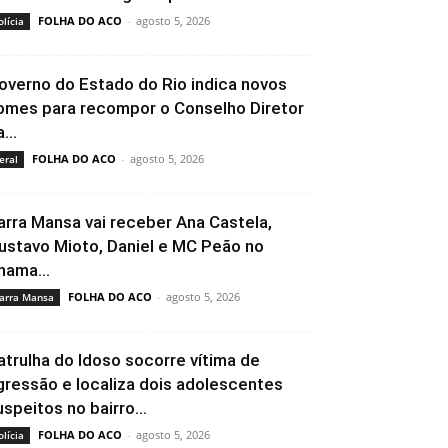
FOLHA DO ACO
-
agosto 5, 2026
olícia
overno do Estado do Rio indica novos
omes para recompor o Conselho Diretor
...
FOLHA DO ACO
-
agosto 5, 2026
eral
arra Mansa vai receber Ana Castela,
ustavo Mioto, Daniel e MC Peão no
hama...
FOLHA DO ACO
-
agosto 5, 2026
arra Mansa
atrulha do Idoso socorre vítima de
gressão e localiza dois adolescentes
uspeitos no bairro...
FOLHA DO ACO
-
agosto 5, 2026
olícia