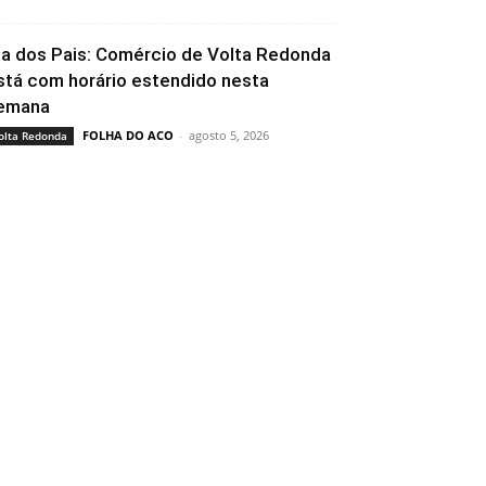
ia dos Pais: Comércio de Volta Redonda
stá com horário estendido nesta
emana
FOLHA DO ACO
-
agosto 5, 2026
olta Redonda