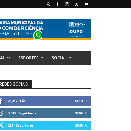
AL
ESPORTES
SOCIAL
REDES SOCIAIS
21,317
Fãs
CURTIR
3,503
Seguidores
SEGUIR
289
Seguidores
SEGUIR