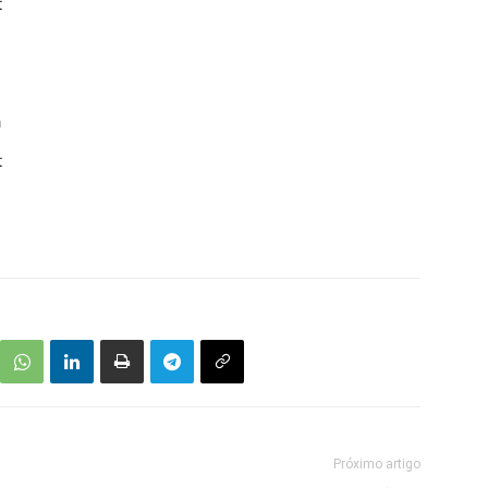
t
a
t
Próximo artigo