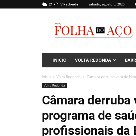
C
21.7
sábado, agosto 8, 2026
V Redonda
Jornal
Folha
do
Aço
INÍCIO
VOLTA REDONDA
BAR
Início
Volta Redonda
Câmara derruba veto de Neto
Volta Redonda
Câmara derruba 
programa de saú
profissionais da