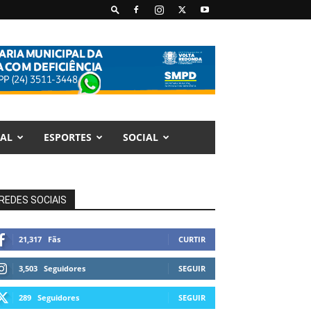
AL
ESPORTES
SOCIAL
REDES SOCIAIS
21,317
Fãs
CURTIR
3,503
Seguidores
SEGUIR
289
Seguidores
SEGUIR