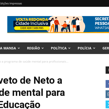
Edições Impressas
RA MANSA
REGIÃO
POLÍTICA
POLÍCIA
GER
 a programa de saúde mental para profissionais...
veto de Neto a
de mental para
 Educação