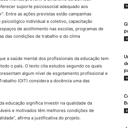
oferecer suporte psicossocial adequado aos
P
r”. Entre as ações previstas estão campanhas
psicológico individual e coletivo, capacitação
G
 espaços de acolhimento nas escolas, programas de
p
as das condições de trabalho e do clima
V
U
 que a saúde mental dos profissionais da educação tem
d
odo o país. O texto cita estudos segundo os quais
pa
apresentam algum nível de esgotamento profissional e
V
Trabalho (OIT) considera a docência uma das
C
B
da educação significa investir na qualidade da
dáveis e motivados têm melhores condições de
B
dade”, afirma a justificativa do projeto.