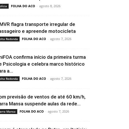
FOLHA DO ACO
-
agosto 8, 2026
olícia
MVR flagra transporte irregular de
assageiro e apreende motocicleta
FOLHA DO ACO
-
agosto 7, 2026
olta Redonda
niFOA confirma início da primeira turma
e Psicologia e celebra marco histórico
ra a...
FOLHA DO ACO
-
agosto 7, 2026
olta Redonda
om previsão de ventos de até 60 km/h,
arra Mansa suspende aulas da rede...
FOLHA DO ACO
-
agosto 7, 2026
arra Mansa