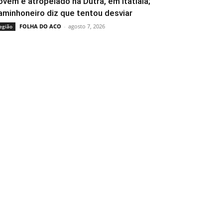
ovem é atropelado na Dutra, em Itatiaia;
aminhoneiro diz que tentou desviar
FOLHA DO ACO
-
agosto 7, 2026
egião