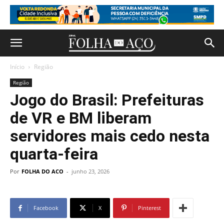
Início
Região
Região
Jogo do Brasil: Prefeituras
de VR e BM liberam
servidores mais cedo nesta
quarta-feira
Por
FOLHA DO ACO
-
junho 23, 2026
Facebook
X
Pinterest