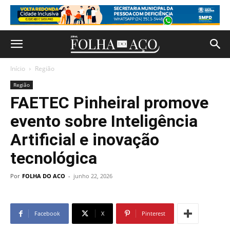
Início
Região
Região
FAETEC Pinheiral promove
evento sobre Inteligência
Artificial e inovação
tecnológica
Por
FOLHA DO ACO
-
junho 22, 2026
Facebook
X
Pinterest