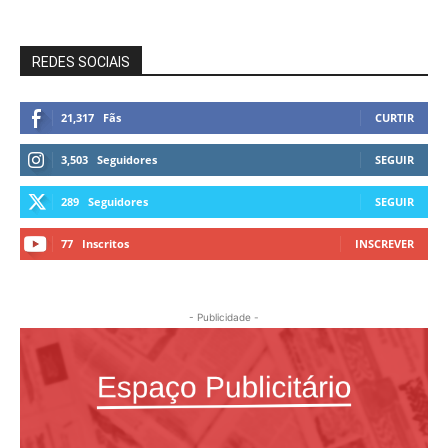
REDES SOCIAIS
21,317
Fãs
CURTIR
3,503
Seguidores
SEGUIR
289
Seguidores
SEGUIR
77
Inscritos
INSCREVER
- Publicidade -