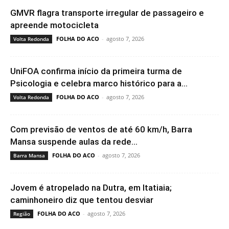
GMVR flagra transporte irregular de passageiro e
apreende motocicleta
FOLHA DO ACO
-
agosto 7, 2026
Volta Redonda
UniFOA confirma início da primeira turma de
Psicologia e celebra marco histórico para a...
FOLHA DO ACO
-
agosto 7, 2026
Volta Redonda
Com previsão de ventos de até 60 km/h, Barra
Mansa suspende aulas da rede...
FOLHA DO ACO
-
agosto 7, 2026
Barra Mansa
Jovem é atropelado na Dutra, em Itatiaia;
caminhoneiro diz que tentou desviar
FOLHA DO ACO
-
agosto 7, 2026
Região