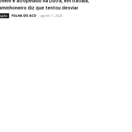
ovem é atropelado na Dutra, em Itatiaia;
aminhoneiro diz que tentou desviar
FOLHA DO ACO
-
agosto 7, 2026
egião