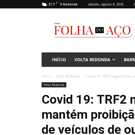
C
21.7
sábado, agosto 8, 2026
V Redonda
Jornal
Folha
do
Aço
INÍCIO
VOLTA REDONDA
BAR
Início
Volta Redonda
Covid 19: TRF2 nega liminar 
Volta Redonda
Covid 19: TRF2 n
mantém proibiçã
de veículos de o