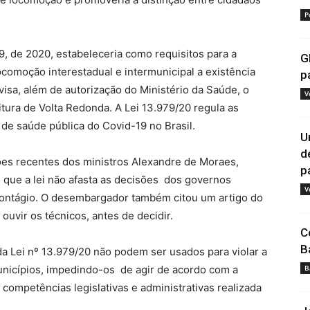
P
9, de 2020, estabeleceria como requisitos para a
G
locomoção interestadual e intermunicipal a existência
p
isa, além de autorização do Ministério da Saúde, o
V
itura de Volta Redonda. A Lei 13.979/20 regula as
de saúde pública do Covid-19 no Brasil.
U
d
ões recentes dos ministros Alexandre de Moraes,
pa
 que a lei não afasta as decisões dos governos
V
contágio. O desembargador também citou um artigo do
ouvir os técnicos, antes de decidir.
C
B
da Lei nº 13.979/20 não podem ser usados para violar a
nicípios, impedindo-os de agir de acordo com a
B
 competências legislativas e administrativas realizada