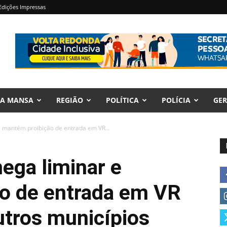
Edições Impressas
RA MANSA
REGIÃO
POLÍTICA
POLÍCIA
GER
e mantém proibição de entrada em VR...
ega liminar e
o de entrada em VR
utros municípios