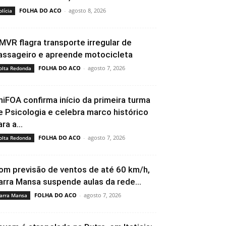
FOLHA DO ACO
-
agosto 8, 2026
olícia
MVR flagra transporte irregular de
assageiro e apreende motocicleta
FOLHA DO ACO
-
agosto 7, 2026
olta Redonda
niFOA confirma início da primeira turma
e Psicologia e celebra marco histórico
ra a...
FOLHA DO ACO
-
agosto 7, 2026
olta Redonda
om previsão de ventos de até 60 km/h,
arra Mansa suspende aulas da rede...
FOLHA DO ACO
-
agosto 7, 2026
arra Mansa