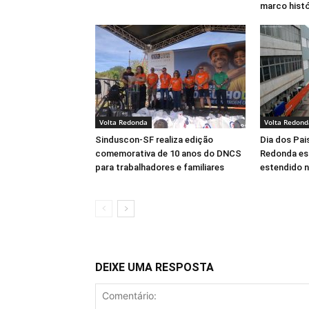
marco histó
Volta Redonda
Volta Redond
Sinduscon-SF realiza edição
Dia dos Pai
comemorativa de 10 anos do DNCS
Redonda es
para trabalhadores e familiares
estendido 
DEIXE UMA RESPOSTA