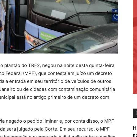
 plantão do TRF2, negou na noite desta quinta-feira
lico Federal (MPF), que contesta em juízo um decreto
a a entrada em seu território de veículos de outros
 Janeiro ou de cidades com contaminação comunitária
nicipal está no artigo primeiro de um decreto com
via negado o pedido liminar e, por conta disso, o MPF
H
da será julgado pela Corte. Em seu recurso, o MPF
n
 de locomoção e promoveria a distinção entre cidadãos