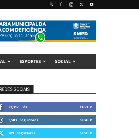
AL
ESPORTES
SOCIAL
REDES SOCIAIS
21,317
Fãs
CURTIR
3,503
Seguidores
SEGUIR
289
Seguidores
SEGUIR