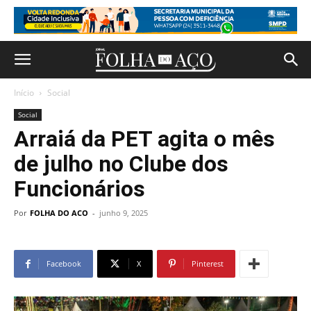
Início
Social
Social
Arraiá da PET agita o mês
de julho no Clube dos
Funcionários
Por
FOLHA DO ACO
-
junho 9, 2025
Facebook
X
Pinterest