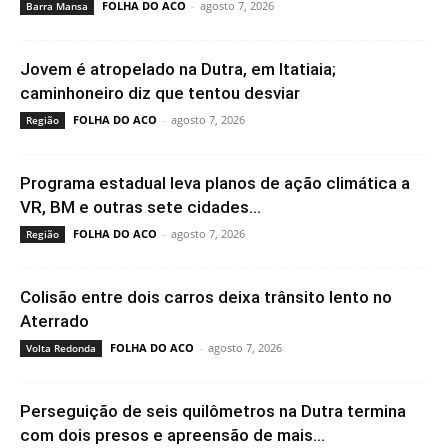
FOLHA DO ACO
-
agosto 7, 2026
Barra Mansa
Jovem é atropelado na Dutra, em Itatiaia;
caminhoneiro diz que tentou desviar
FOLHA DO ACO
-
agosto 7, 2026
Região
Programa estadual leva planos de ação climática a
VR, BM e outras sete cidades...
FOLHA DO ACO
-
agosto 7, 2026
Região
Colisão entre dois carros deixa trânsito lento no
Aterrado
FOLHA DO ACO
-
agosto 7, 2026
Volta Redonda
Perseguição de seis quilômetros na Dutra termina
com dois presos e apreensão de mais...