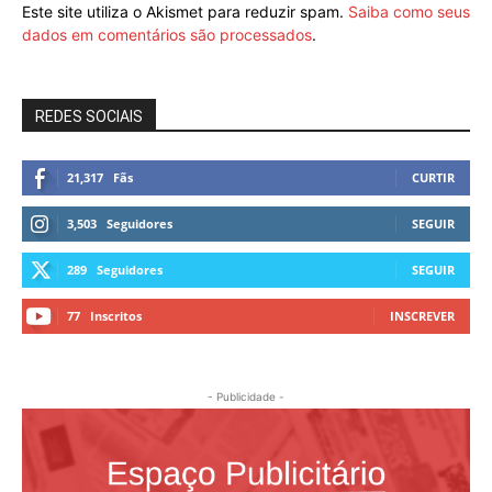
Este site utiliza o Akismet para reduzir spam.
Saiba como seus
dados em comentários são processados
.
REDES SOCIAIS
21,317
Fãs
CURTIR
3,503
Seguidores
SEGUIR
289
Seguidores
SEGUIR
77
Inscritos
INSCREVER
- Publicidade -