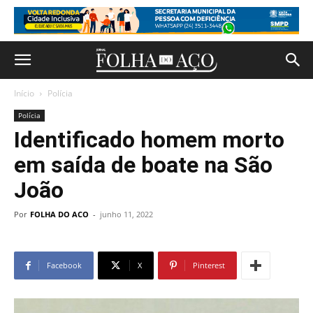
Início
Polícia
Polícia
Identificado homem morto
em saída de boate na São
João
Por
FOLHA DO ACO
-
junho 11, 2022
Facebook
X
Pinterest