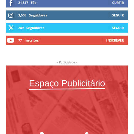
21,317
Fãs
CURTIR
3,503
Seguidores
SEGUIR
289
Seguidores
SEGUIR
77
Inscritos
INSCREVER
- Publicidade -