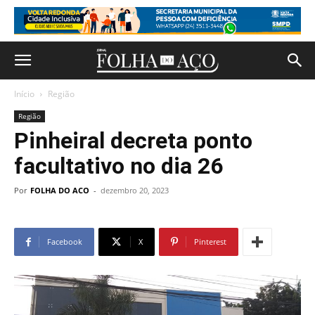
Início
Região
Região
Pinheiral decreta ponto
facultativo no dia 26
Por
FOLHA DO ACO
-
dezembro 20, 2023
Facebook
X
Pinterest