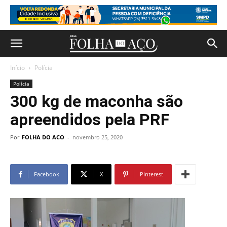
Início
Polícia
Polícia
300 kg de maconha são
apreendidos pela PRF
Por
FOLHA DO ACO
-
novembro 25, 2020
Facebook
X
Pinterest