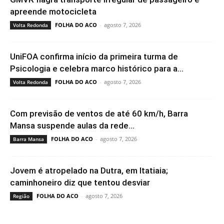
apreende motocicleta
FOLHA DO ACO
-
agosto 7, 2026
Volta Redonda
UniFOA confirma início da primeira turma de
Psicologia e celebra marco histórico para a...
FOLHA DO ACO
-
agosto 7, 2026
Volta Redonda
Com previsão de ventos de até 60 km/h, Barra
Mansa suspende aulas da rede...
FOLHA DO ACO
-
agosto 7, 2026
Barra Mansa
Jovem é atropelado na Dutra, em Itatiaia;
caminhoneiro diz que tentou desviar
FOLHA DO ACO
-
agosto 7, 2026
Região