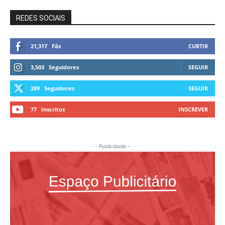
REDES SOCIAIS
21,317
Fãs
CURTIR
3,503
Seguidores
SEGUIR
289
Seguidores
SEGUIR
77
Inscritos
INSCREVER
- Publicidade -