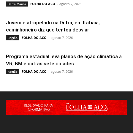
FOLHA DO ACO
-
agosto 7, 2026
Barra Mansa
Jovem é atropelado na Dutra, em Itatiaia;
caminhoneiro diz que tentou desviar
FOLHA DO ACO
-
agosto 7, 2026
Região
Programa estadual leva planos de ação climática a
VR, BM e outras sete cidades...
FOLHA DO ACO
-
agosto 7, 2026
Região