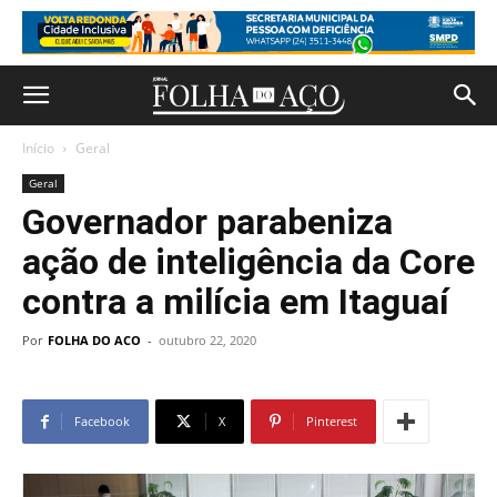
Início
Geral
Geral
Governador parabeniza
ação de inteligência da Core
contra a milícia em Itaguaí
Por
FOLHA DO ACO
-
outubro 22, 2020
Facebook
X
Pinterest