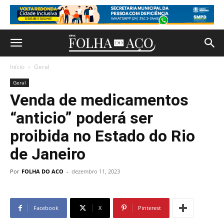
Início
Geral
Geral
Venda de medicamentos
“anticio” poderá ser
proibida no Estado do Rio
de Janeiro
Por
FOLHA DO ACO
-
dezembro 11, 2023
Facebook
X
Pinterest