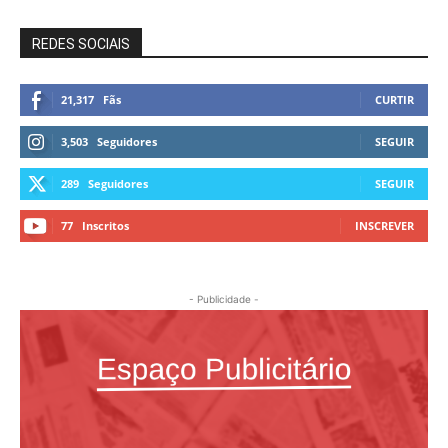
REDES SOCIAIS
21,317
Fãs
CURTIR
3,503
Seguidores
SEGUIR
289
Seguidores
SEGUIR
77
Inscritos
INSCREVER
- Publicidade -