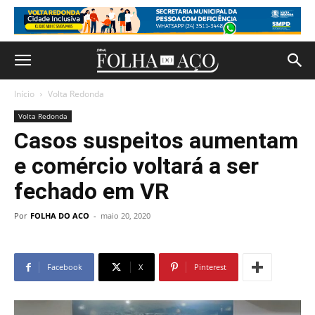
Início
Volta Redonda
Volta Redonda
Casos suspeitos aumentam
e comércio voltará a ser
fechado em VR
Por
FOLHA DO ACO
-
maio 20, 2020
Facebook
X
Pinterest