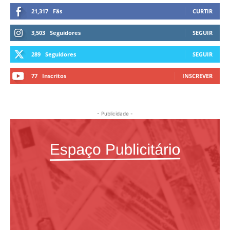
21,317
Fãs
CURTIR
3,503
Seguidores
SEGUIR
289
Seguidores
SEGUIR
77
Inscritos
INSCREVER
- Publicidade -