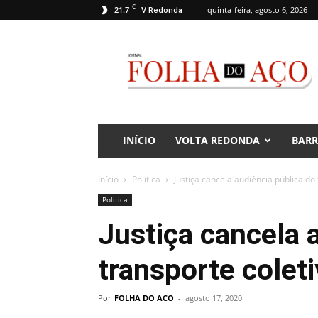
C
21.7
quinta-feira, agosto 6, 2026
V Redonda
Jornal
Folha
do
Aço
INÍCIO
VOLTA REDONDA
BAR
Início
Política
Justiça cancela audiência pública do
Política
Justiça cancela 
transporte colet
Por
FOLHA DO ACO
-
agosto 17, 2020