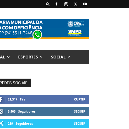
AL
ESPORTES
SOCIAL
REDES SOCIAIS
21,317
Fãs
CURTIR
3,503
Seguidores
SEGUIR
289
Seguidores
SEGUIR