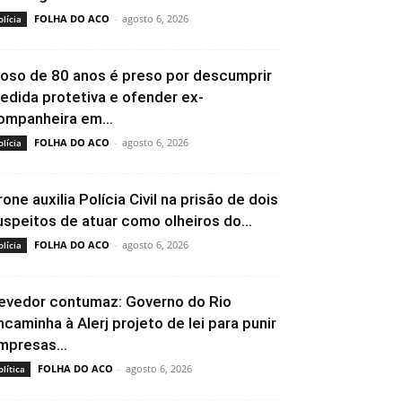
FOLHA DO ACO
-
agosto 6, 2026
olícia
doso de 80 anos é preso por descumprir
edida protetiva e ofender ex-
ompanheira em...
FOLHA DO ACO
-
agosto 6, 2026
olícia
rone auxilia Polícia Civil na prisão de dois
uspeitos de atuar como olheiros do...
FOLHA DO ACO
-
agosto 6, 2026
olícia
evedor contumaz: Governo do Rio
ncaminha à Alerj projeto de lei para punir
mpresas...
FOLHA DO ACO
-
agosto 6, 2026
olítica