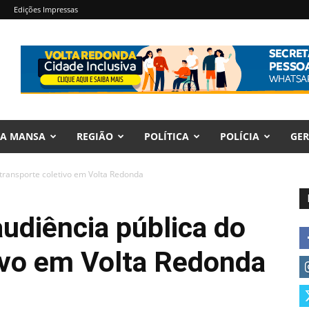
Edições Impressas
RA MANSA
REGIÃO
POLÍTICA
POLÍCIA
GER
 transporte coletivo em Volta Redonda
audiência pública do
ivo em Volta Redonda