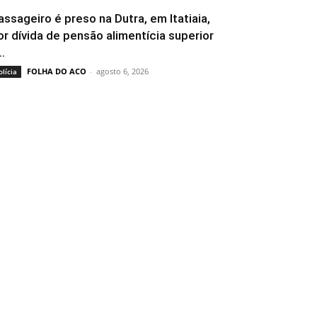
assageiro é preso na Dutra, em Itatiaia,
or dívida de pensão alimentícia superior
..
FOLHA DO ACO
-
agosto 6, 2026
olícia