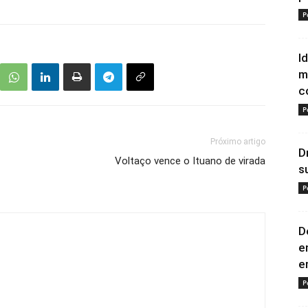
P
I
m
c
P
Próximo artigo
D
Voltaço vence o Ituano de virada
s
P
D
e
e
P