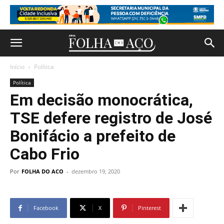
Início
Política
Política
Em decisão monocrática,
TSE defere registro de José
Bonifácio a prefeito de
Cabo Frio
Por
FOLHA DO ACO
-
dezembro 19, 2020
Facebook
X
Pinterest