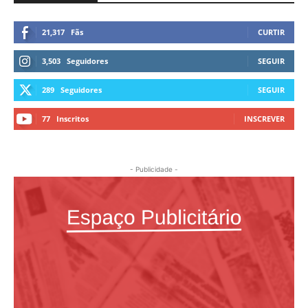
21,317
Fãs
CURTIR
3,503
Seguidores
SEGUIR
289
Seguidores
SEGUIR
77
Inscritos
INSCREVER
- Publicidade -