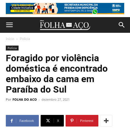
Início
Polícia
Polícia
Foragido por violência
doméstica é encontrado
embaixo da cama em
Paraíba do Sul
Por
FOLHA DO ACO
-
dezembro 27, 2021
Facebook
X
Pinterest