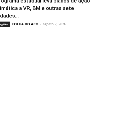
rograma estadual leva planos de ação
limática a VR, BM e outras sete
idades...
FOLHA DO ACO
-
agosto 7, 2026
egião