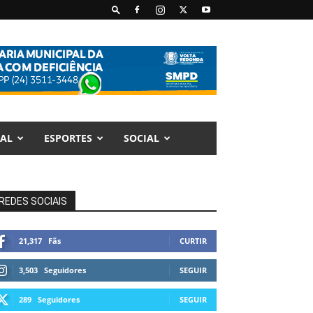
AL
ESPORTES
SOCIAL
REDES SOCIAIS
21,317
Fãs
CURTIR
3,503
Seguidores
SEGUIR
289
Seguidores
SEGUIR