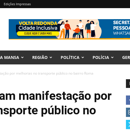
Edições Impressas
RA MANSA
REGIÃO
POLÍTICA
POLÍCIA
GER
ação por melhorias no transporte público no bairro Roma
zam manifestação por
nsporte público no