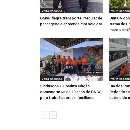
Volta Redonda
Volta Redond
GMVR flagra transporte irregular de
UniFOA conf
passageiro e apreende motocicleta
turma de Ps
marco histó
Volta Redonda
Volta Redond
Sinduscon-SF realiza edição
Dia dos Pai
comemorativa de 10 anos do DNCS
Redonda es
para trabalhadores e familiares
estendido 