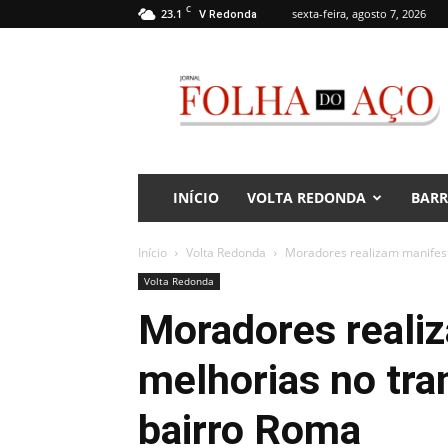
C
23.1
sexta-feira, agosto 7, 2026
V Redonda
Jornal
Folha
do
Aço
INÍCIO
VOLTA REDONDA
BAR
Início
Volta Redonda
Moradores realizam manifest
Volta Redonda
Moradores reali
melhorias no tra
bairro Roma