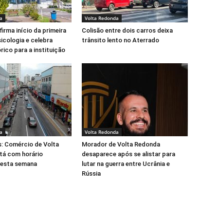
a
Volta Redonda
irma início da primeira
Colisão entre dois carros deixa
icologia e celebra
trânsito lento no Aterrado
rico para a instituição
a
Volta Redonda
s: Comércio de Volta
Morador de Volta Redonda
tá com horário
desaparece após se alistar para
nesta semana
lutar na guerra entre Ucrânia e
Rússia