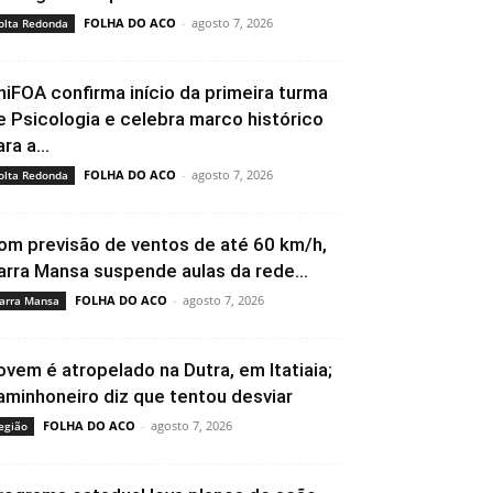
FOLHA DO ACO
-
agosto 7, 2026
olta Redonda
niFOA confirma início da primeira turma
e Psicologia e celebra marco histórico
ra a...
FOLHA DO ACO
-
agosto 7, 2026
olta Redonda
om previsão de ventos de até 60 km/h,
arra Mansa suspende aulas da rede...
FOLHA DO ACO
-
agosto 7, 2026
arra Mansa
ovem é atropelado na Dutra, em Itatiaia;
aminhoneiro diz que tentou desviar
FOLHA DO ACO
-
agosto 7, 2026
egião