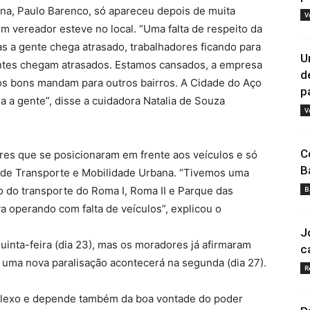
ana, Paulo Barenco, só apareceu depois de muita
V
m vereador esteve no local. “Uma falta de respeito da
s a gente chega atrasado, trabalhadores ficando para
U
antes chegam atrasados. Estamos cansados, a empresa
d
 os bons mandam para outros bairros. A Cidade do Aço
pa
a a gente”, disse a cuidadora Natalia de Souza
V
C
es que se posicionaram em frente aos veículos e só
B
o de Transporte e Mobilidade Urbana. “Tivemos uma
ão do transporte do Roma I, Roma II e Parque das
B
a operando com falta de veículos”, explicou o
J
quinta-feira (dia 23), mas os moradores já afirmaram
c
 uma nova paralisação acontecerá na segunda (dia 27).
R
plexo e depende também da boa vontade do poder