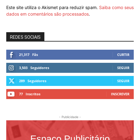
Este site utiliza o Akismet para reduzir spam.
Saiba como seus
dados em comentários são processados
.
REDES SOCIAIS
21,317
Fãs
CURTIR
3,503
Seguidores
SEGUIR
289
Seguidores
SEGUIR
77
Inscritos
INSCREVER
- Publicidade -