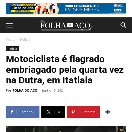
Início
Polícia
Polícia
Motociclista é flagrado
embriagado pela quarta vez
na Dutra, em Itatiaia
Por
FOLHA DO ACO
-
junho 13, 2024
Facebook
X
Pinterest