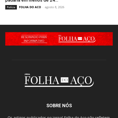
padaria em menos de 24...
FOLHA DO ACO
-
agosto 8, 2026
Polícia
SOBRE NÓS
Os artigos publicados no jornal Folha do Aço não refletem,