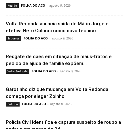
FOLHA DO ACO
-
agosto 9, 2026
Região
Volta Redonda anuncia saída de Mário Jorge e
efetiva Neto Colucci como novo técnico
FOLHA DO ACO
-
agosto 9, 2026
Esportes
Resgate de cães em situação de maus-tratos e
pedido de ajuda de família expõem...
FOLHA DO ACO
-
agosto 8, 2026
Volta Redonda
Garotinho diz que mudança em Volta Redonda
começa por eleger Zoinho
FOLHA DO ACO
-
agosto 8, 2026
Política
Polícia Civil identifica e captura suspeito de roubo a