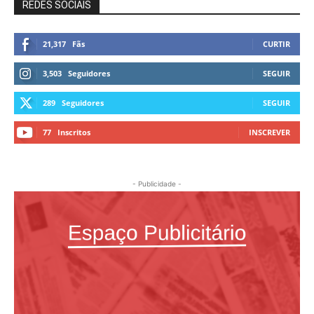
REDES SOCIAIS
21,317
Fãs
CURTIR
3,503
Seguidores
SEGUIR
289
Seguidores
SEGUIR
77
Inscritos
INSCREVER
- Publicidade -