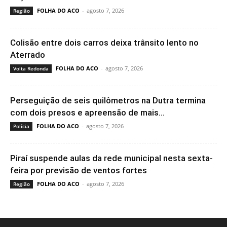
FOLHA DO ACO
-
agosto 7, 2026
Região
Colisão entre dois carros deixa trânsito lento no
Aterrado
FOLHA DO ACO
-
agosto 7, 2026
Volta Redonda
Perseguição de seis quilômetros na Dutra termina
com dois presos e apreensão de mais...
FOLHA DO ACO
-
agosto 7, 2026
Polícia
Piraí suspende aulas da rede municipal nesta sexta-
feira por previsão de ventos fortes
FOLHA DO ACO
-
agosto 7, 2026
Região