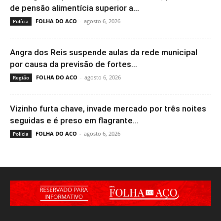
de pensão alimentícia superior a...
FOLHA DO ACO
-
agosto 6, 2026
Polícia
Angra dos Reis suspende aulas da rede municipal
por causa da previsão de fortes...
FOLHA DO ACO
-
agosto 6, 2026
Região
Vizinho furta chave, invade mercado por três noites
seguidas e é preso em flagrante...
FOLHA DO ACO
-
agosto 6, 2026
Polícia