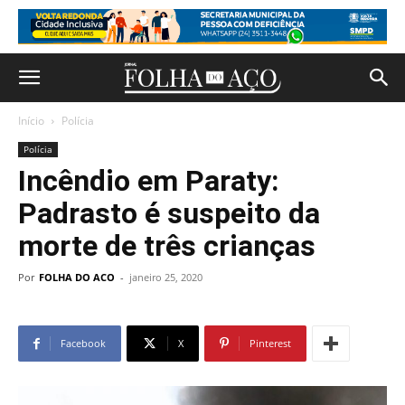
Início
Polícia
Polícia
Incêndio em Paraty:
Padrasto é suspeito da
morte de três crianças
Por
FOLHA DO ACO
-
janeiro 25, 2020
Facebook
X
Pinterest