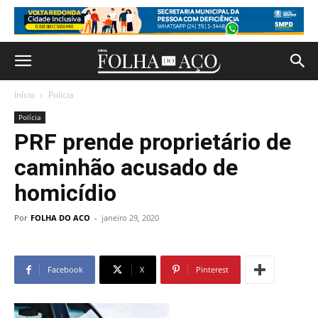
Início
Polícia
Polícia
PRF prende proprietário de
caminhão acusado de
homicídio
Por
FOLHA DO ACO
-
janeiro 29, 2020
Facebook
X
Pinterest