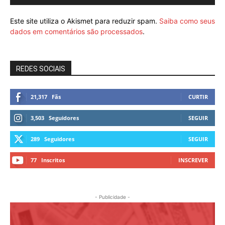
Este site utiliza o Akismet para reduzir spam.
Saiba como seus
dados em comentários são processados
.
REDES SOCIAIS
21,317
Fãs
CURTIR
3,503
Seguidores
SEGUIR
289
Seguidores
SEGUIR
77
Inscritos
INSCREVER
- Publicidade -