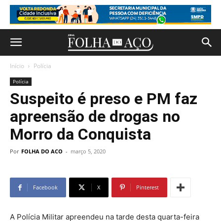
Início
Polícia
Polícia
Suspeito é preso e PM faz
apreensão de drogas no
Morro da Conquista
Por
FOLHA DO ACO
-
março 5, 2020
Facebook
X
Pinterest
A Polícia Militar apreendeu na tarde desta quarta-feira