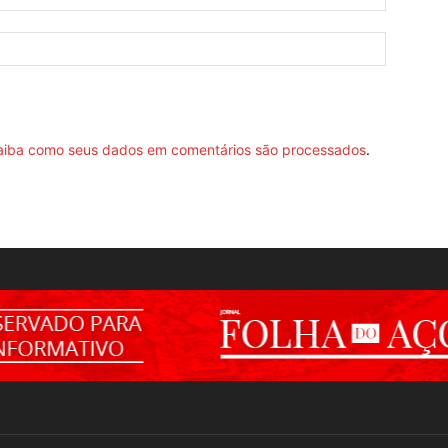
aiba como seus dados em comentários são processados
.