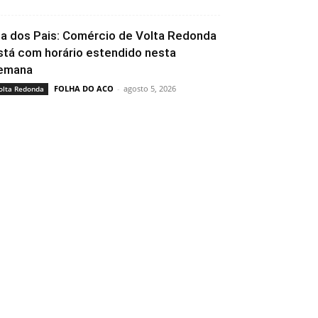
ia dos Pais: Comércio de Volta Redonda
stá com horário estendido nesta
emana
FOLHA DO ACO
-
agosto 5, 2026
olta Redonda