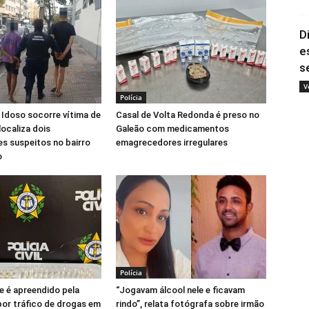
D
e
s
V
Polícia
 Idoso socorre vítima de
Casal de Volta Redonda é preso no
localiza dois
Galeão com medicamentos
s suspeitos no bairro
emagrecedores irregulares
o
Polícia
 é apreendido pela
“Jogavam álcool nele e ficavam
por tráfico de drogas em
rindo”, relata fotógrafa sobre irmão