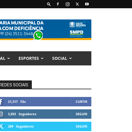
AL
ESPORTES
SOCIAL
REDES SOCIAIS
21,317
Fãs
CURTIR
3,503
Seguidores
SEGUIR
289
Seguidores
SEGUIR