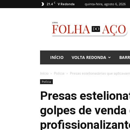
C
21.4
quinta-feira, agosto 6, 2026
V Redonda
Jornal
Folha
do
Aço
INÍCIO
VOLTA REDONDA
BAR
Início
Polícia
Presas estelionatárias que aplicavam
Polícia
Presas esteliona
golpes de venda
profissionalizan