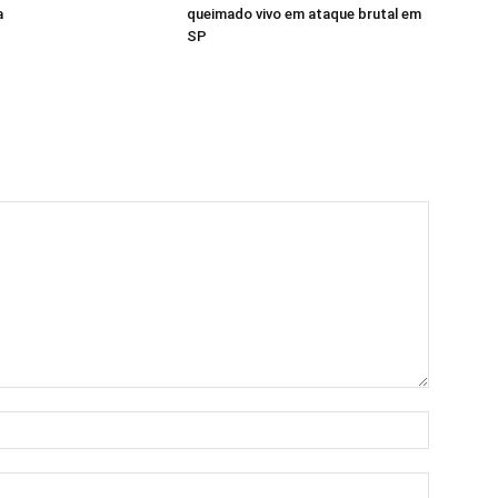
a
queimado vivo em ataque brutal em
SP