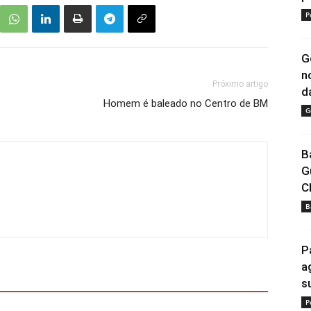
P
G
n
Próximo artigo
da
Homem é baleado no Centro de BM
G
B
G
C
B
P
a
s
P