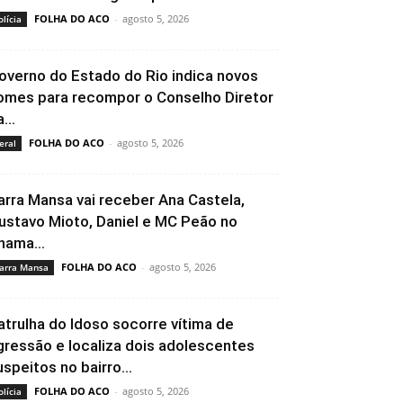
FOLHA DO ACO
-
agosto 5, 2026
olícia
overno do Estado do Rio indica novos
omes para recompor o Conselho Diretor
...
FOLHA DO ACO
-
agosto 5, 2026
eral
arra Mansa vai receber Ana Castela,
ustavo Mioto, Daniel e MC Peão no
hama...
FOLHA DO ACO
-
agosto 5, 2026
arra Mansa
atrulha do Idoso socorre vítima de
gressão e localiza dois adolescentes
uspeitos no bairro...
FOLHA DO ACO
-
agosto 5, 2026
olícia