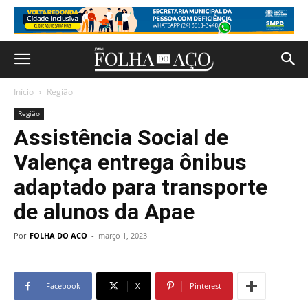
Início
Região
Região
Assistência Social de
Valença entrega ônibus
adaptado para transporte
de alunos da Apae
Por
FOLHA DO ACO
-
março 1, 2023
Facebook
X
Pinterest