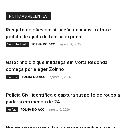
NOTÍCIAS RECENTES
Resgate de cães em situação de maus-tratos e
pedido de ajuda de família expõem...
FOLHA DO ACO
-
agosto 8, 2026
Volta Redonda
Garotinho diz que mudança em Volta Redonda
começa por eleger Zoinho
FOLHA DO ACO
-
agosto 8, 2026
Política
Polícia Civil identifica e captura suspeito de roubo a
padaria em menos de 24...
FOLHA DO ACO
-
agosto 8, 2026
Polícia
Homem é preso em flagrante com crack no bairro