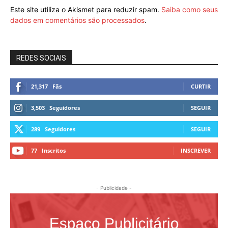
Este site utiliza o Akismet para reduzir spam.
Saiba como seus
dados em comentários são processados
.
REDES SOCIAIS
21,317
Fãs
CURTIR
3,503
Seguidores
SEGUIR
289
Seguidores
SEGUIR
77
Inscritos
INSCREVER
- Publicidade -