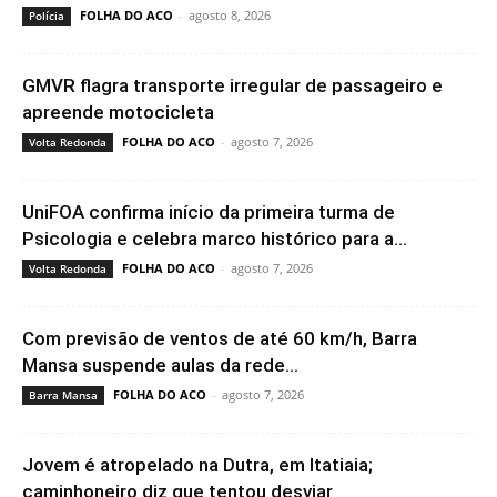
FOLHA DO ACO
-
agosto 8, 2026
Polícia
GMVR flagra transporte irregular de passageiro e
apreende motocicleta
FOLHA DO ACO
-
agosto 7, 2026
Volta Redonda
UniFOA confirma início da primeira turma de
Psicologia e celebra marco histórico para a...
FOLHA DO ACO
-
agosto 7, 2026
Volta Redonda
Com previsão de ventos de até 60 km/h, Barra
Mansa suspende aulas da rede...
FOLHA DO ACO
-
agosto 7, 2026
Barra Mansa
Jovem é atropelado na Dutra, em Itatiaia;
caminhoneiro diz que tentou desviar