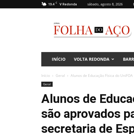
C
19.4
sábado, agosto 8, 2026
V Redonda
Jornal
Folha
do
Aço
INÍCIO
VOLTA REDONDA
BAR
Início
Geral
Alunos de Educação Física do UniFOA 
Geral
Alunos de Educa
são aprovados pa
secretaria de Es