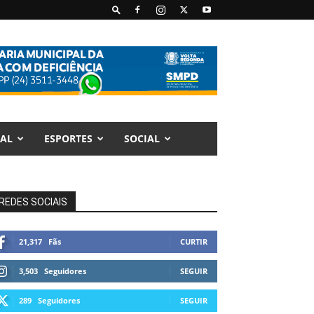
AL
ESPORTES
SOCIAL
REDES SOCIAIS
21,317
Fãs
CURTIR
3,503
Seguidores
SEGUIR
289
Seguidores
SEGUIR