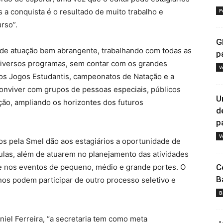
 a conquista é o resultado de muito trabalho e
P
rso”.
G
 de atuação bem abrangente, trabalhando com todas as
p
 diversos programas, sem contar com os grandes
V
os Jogos Estudantis, campeonatos de Natação e a
onviver com grupos de pessoas especiais, públicos
U
ção, ampliando os horizontes dos futuros
d
pa
V
os pela Smel dão aos estagiários a oportunidade de
aulas, além de atuarem no planejamento das atividades
 e nos eventos de pequeno, médio e grande portes. O
C
B
os podem participar de outro processo seletivo e
B
iel Ferreira, “a secretaria tem como meta