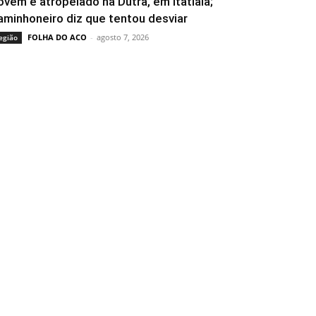
ovem é atropelado na Dutra, em Itatiaia;
aminhoneiro diz que tentou desviar
FOLHA DO ACO
-
agosto 7, 2026
egião