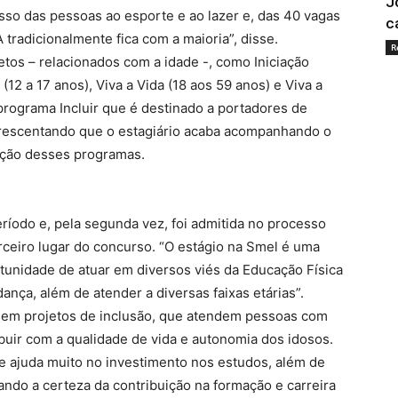
J
sso das pessoas ao esporte e ao lazer e, das 40 vagas
c
tradicionalmente fica com a maioria”, disse.
R
tos – relacionados com a idade -, como Iniciação
(12 a 17 anos), Viva a Vida (18 aos 59 anos) e Viva a
programa Incluir que é destinado a portadores de
 acrescentando que o estagiário acaba acompanhando o
pação desses programas.
ríodo e, pela segunda vez, foi admitida no processo
erceiro lugar do concurso. “O estágio na Smel é uma
tunidade de atuar em diversos viés da Educação Física
ança, além de atender a diversas faixas etárias”.
o em projetos de inclusão, que atendem pessoas com
buir com a qualidade de vida e autonomia dos idosos.
e ajuda muito no investimento nos estudos, além de
ndo a certeza da contribuição na formação e carreira