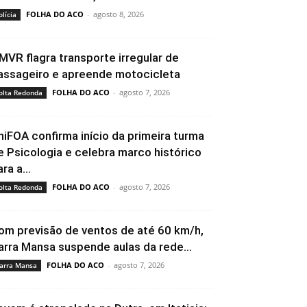
FOLHA DO ACO
-
agosto 8, 2026
olícia
MVR flagra transporte irregular de
assageiro e apreende motocicleta
FOLHA DO ACO
-
agosto 7, 2026
olta Redonda
niFOA confirma início da primeira turma
e Psicologia e celebra marco histórico
ra a...
FOLHA DO ACO
-
agosto 7, 2026
olta Redonda
om previsão de ventos de até 60 km/h,
arra Mansa suspende aulas da rede...
FOLHA DO ACO
-
agosto 7, 2026
arra Mansa