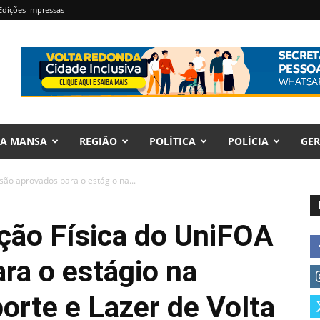
Edições Impressas
RA MANSA
REGIÃO
POLÍTICA
POLÍCIA
GER
são aprovados para o estágio na...
ção Física do UniFOA
ra o estágio na
porte e Lazer de Volta